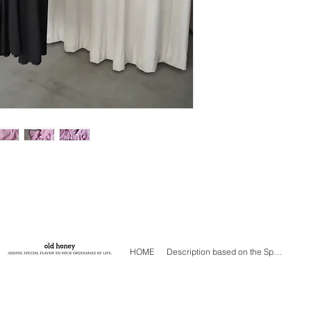
が、一部傷、汚れ等
経年変化と捉えてい
ご購入の際は、商品
商品の色味は、ご閲
る、多少の差異があ
HOME
Description based on the Specified Commercial Transactions Act