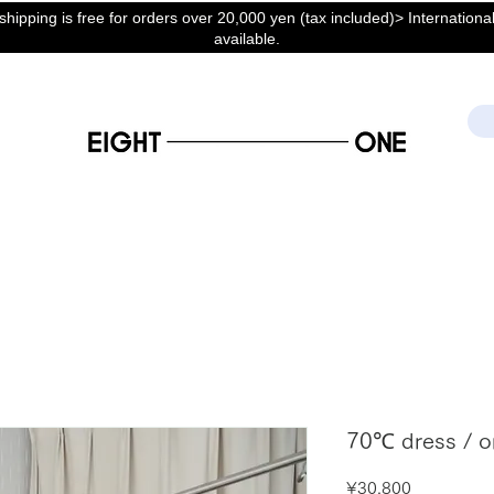
hipping is free for orders over 20,000 yen (tax included)> International
available.
70℃ dress / o
Price
¥30,800