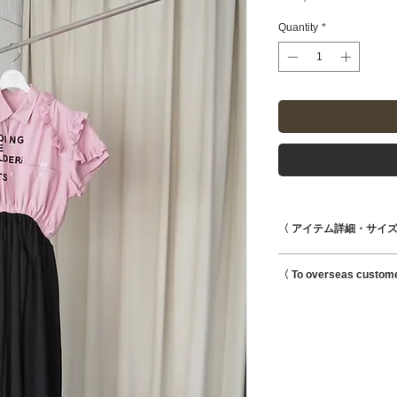
Quantity
*
〈 アイテム詳細・サイズ
着丈128cm 身幅49c
〈 To overseas custom
108cm
素材 CO100% / PE9
This is possible to s
--- Caution ---
international shipmen
・こちらはUsed商
・目立つダメージが
ますのでご確認くだ
着用に問題のないよ