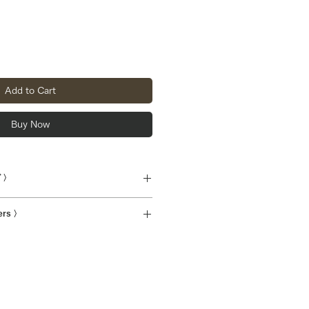
Add to Cart
Buy Now
 〉
m 肩幅42cm 袖丈18cm ウエスト54-
ers 〉
5% PU5%
hip overseas.Shipping charges for
ts will be reflected at checkout.
品を使用したリメイク品です。
ある場合は商品写真に掲載しており
さい。
う補修をしてお出ししております