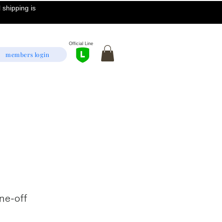
 shipping is
Official Line
members login
ne-off