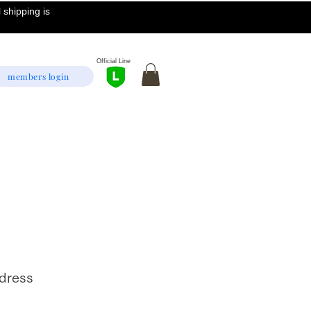
 shipping is
Official Line
members login
 dress