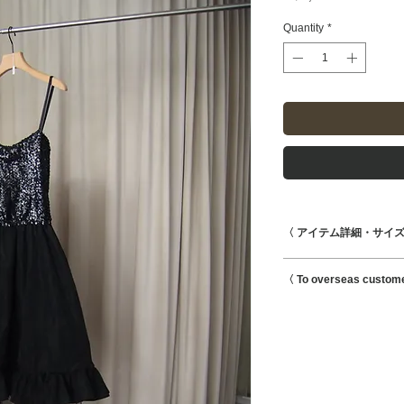
Quantity
*
〈 アイテム詳細・サイズ
着丈121cm
〈 To overseas custom
身幅30〜40cm
肩紐20cm
This is possible to s
肩幅19cm
Shipping charges for 
reflected at checkout
--- Caution ---
・目立つダメージが