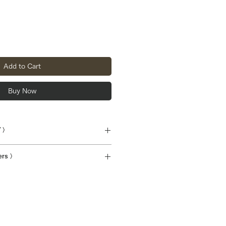
Add to Cart
Buy Now
 〉
ers 〉
hip overseas.
international shipments will be
.
ある場合は商品写真に掲載しており