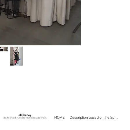
ますのでご確認くだ
・こちらはUsed商
着用に問題のないよ
が、一部傷、汚れ等
経年変化と捉えてい
ご購入の際は、商品
商品の色味は、ご閲
る、多少の差異があ
HOME
Description based on the Specified Commercial Transactions Act