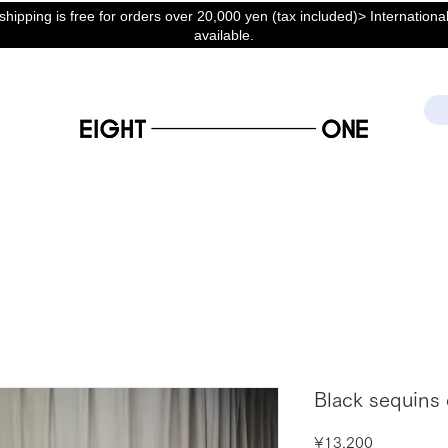
hipping is free for orders over 20,000 yen (tax included)> International
available.
Black sequins
Price
¥13,200