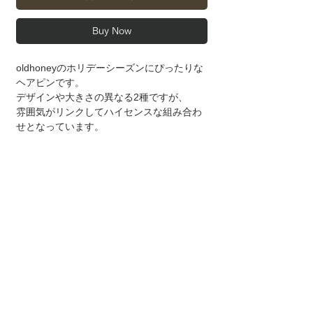
Buy Now
oldhoneyのホリデーシーズンにぴったりな
ヘアピンです。
デザインや大きさの異なる2種ですが、
雰囲気がリンクしてハイセンスな組み合わ
せとなっています。
ギフトにもおすすめなアイテムです。
〈 82℃ Hair Pin と74℃ Hair Pin 各1つのセ
ットです〉
〈ギフトご希望の方は備考欄にご記入くだ
さい〉
〈 アイテム詳細・サイズ 〉
◾️Flower Pin
〈 配送方法について 〉
長さ 70mm 幅35mm〜50mm (フリンジな