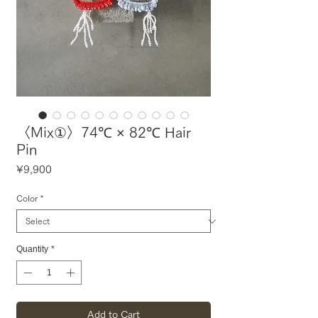
〈Mix①〉74℃ × 82℃ Hair
Pin
Price
¥9,900
Color
*
Quantity
*
Add to Cart