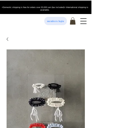
<Domestic shipping is free for orders over 20,000 yen (tax included)> International shipping is
available.
members login