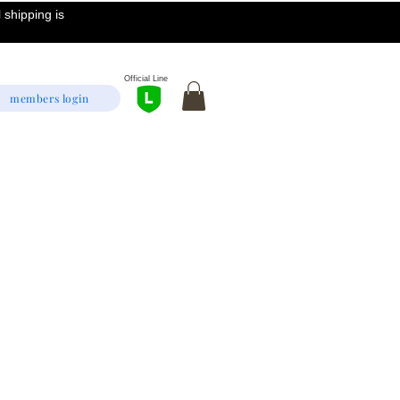
 shipping is
Official Line
members login
le