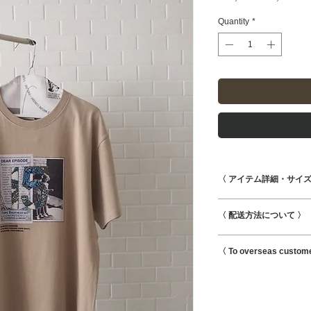
Price
Pr
Quantity
*
〈 アイテム詳細・サイズ
肩幅 50cm 袖丈 23
〈 配送方法について 〉
素材 CO100%
こちらの商品はクリッ
〈 To overseas custom
クリックポストはポ
ねます。
This is possible to s
宅配便に変更をご希
international shipmen
ださい。