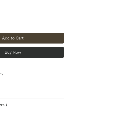
ice
Add to Cart
Buy Now
 〉
cm 着丈 70cm 身幅 55cm
クポスト(¥185)での発送です。
ers 〉
スト投函となり、日時指定は出来か
hip overseas.Shipping charges for
望の方はカートの備考欄にご記入く
ts will be reflected at checkout.