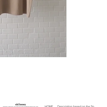
差額のお支払いのご
HOME
Description based on the Specified Commercial Transactions Act