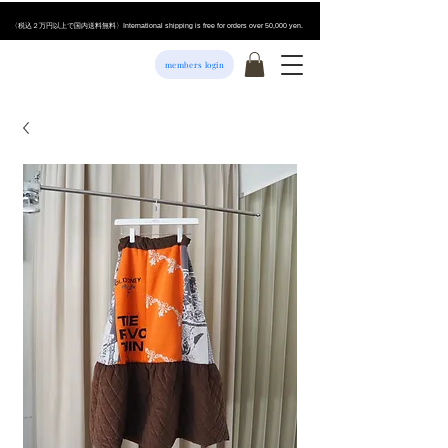
​〈税込２万円以上で国内送料無料〉International shipping is free for orders over 50,000 yen.
members login