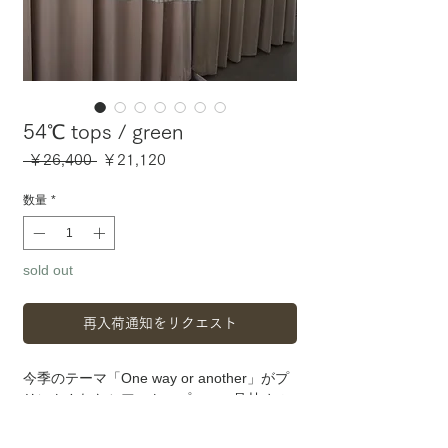
54℃ tops / green
通
セ
 ￥26,400 
￥21,120
常
ー
価
ル
数量
*
格
価
格
sold out
再入荷通知をリクエスト
今季のテーマ「One way or another」がプ
リントされたシアートップス。一見甘めの
アイテムに思えますが、襟のラインやゆっ
たりとしたサイズ感、プリントのアクセン