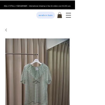
​〈税込２万円以上で国内送料無料〉International shipping is free for orders over 50,000 yen.
members login