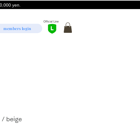
,000 yen.
Official Line
members login
 / beige