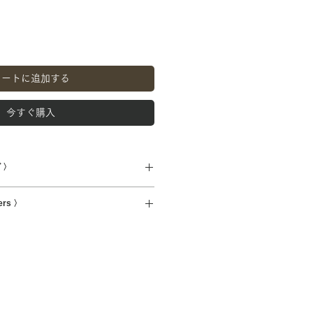
カートに追加する
今すぐ購入
 〉
m 袖丈59cm 肩幅43cm
ers 〉
U100%)
hip overseas.
international shipments will be
.