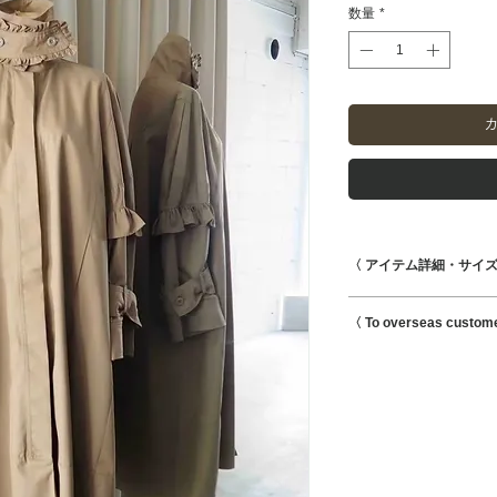
数量
*
〈 アイテム詳細・サイズ
着丈115cm 身幅60c
〈 To overseas custom
表地CO100% 裏地(C
This is possible to s
Shipping charges for 
reflected at checkout