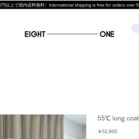
上で国内送料無料〉International shipping is free for orders over 50
55℃ long coat
価
￥52,800
格