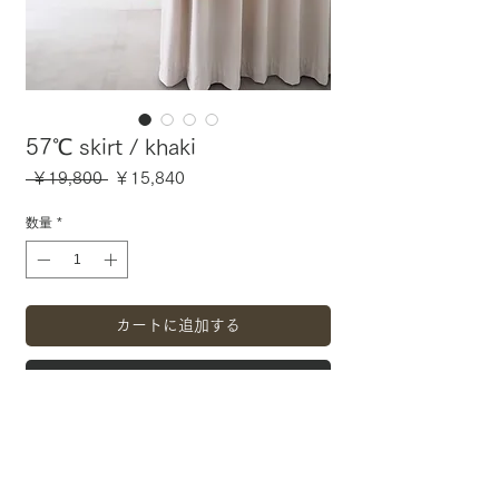
57℃ skirt / khaki
通
セ
 ￥19,800 
￥15,840
常
ー
価
ル
数量
*
格
価
格
カートに追加する
今すぐ購入