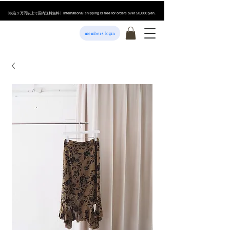
​〈税込２万円以上で国内送料無料〉International shipping is free for orders over 50,000 yen.
members login