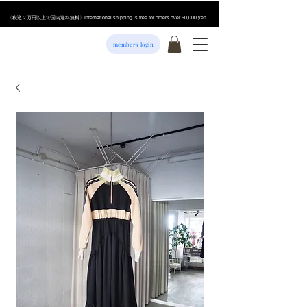
​〈税込２万円以上で国内送料無料〉International shipping is free for orders over 50,000 yen.
members login