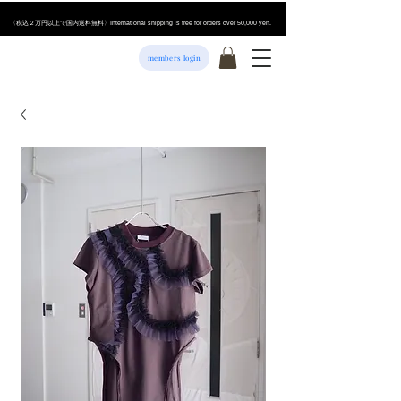
​〈税込２万円以上で国内送料無料〉International shipping is free for orders over 50,000 yen.
members login