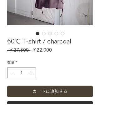
60℃ T-shirt / charcoal
通
セ
 ￥27,500 
￥22,000
常
ー
価
ル
数量
*
格
価
格
カートに追加する
今すぐ購入