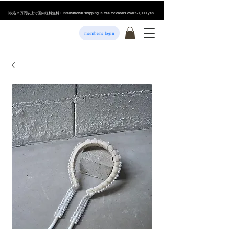
​〈税込２万円以上で国内送料無料〉International shipping is free for orders over 50,000 yen.
members login