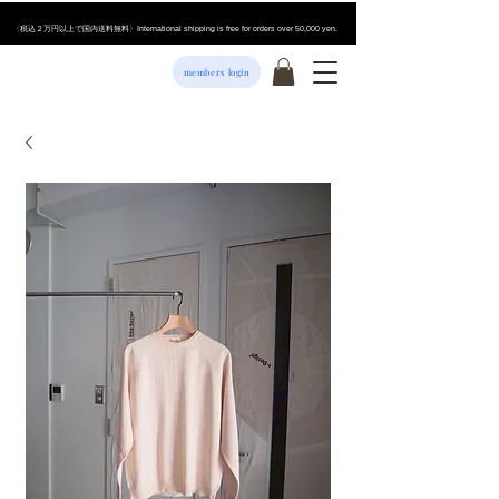
​〈税込２万円以上で国内送料無料〉International shipping is free for orders over 50,000 yen.
members login