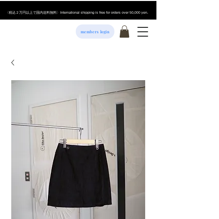
​〈税込２万円以上で国内送料無料〉International shipping is free for orders over 50,000 yen.
members login