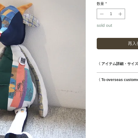
数量
*
sold out
再入
〈 アイテム詳細・サイズ
全長50cm 座り高さ
〈 To overseas custom
This is possible to s
international shipmen