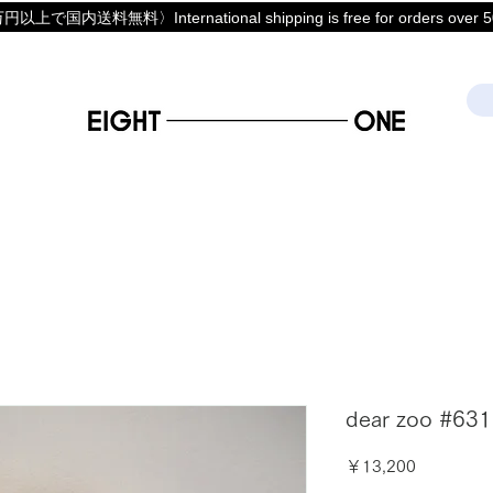
上で国内送料無料〉International shipping is free for orders over 50
dear zoo #631
価
￥13,200
格