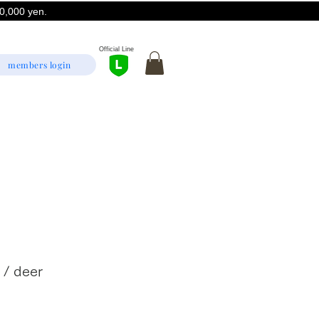
,000 yen.
Official Line
members login
 / deer