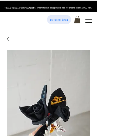
​〈税込２万円以上で国内送料無料〉International shipping is free for orders over 50,000 yen.
members login