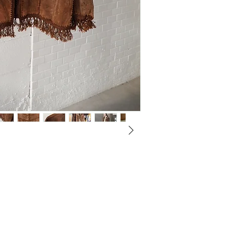
・目立つダメージが
ますのでご確認くだ
・こちらはUsed商
着用に問題のないよ
が、一部傷、汚れ等
経年変化と捉えてい
ご購入の際は、商品
商品の色味は、ご閲
る、多少の差異があ