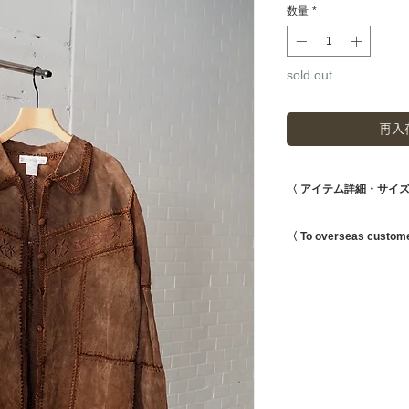
数量
*
sold out
再入
〈 アイテム詳細・サイズ
着丈 65cm
〈 To overseas custom
身幅 53cm
袖丈 58cm
This is possible to s
肩幅 49cm
Shipping charges for 
80% Leather
reflected at checkout
20% RAYON
MADE IN US
--- Caution ---
★シワ残り
★右脇下ほつれ