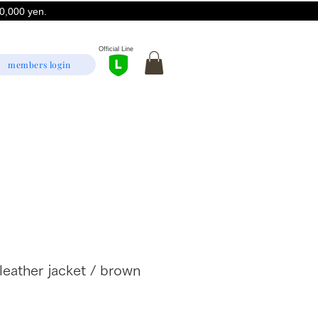
,000 yen.
Official Line
members login
eather jacket / brown