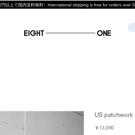
上で国内送料無料〉International shipping is free for orders over 50
US patchwork l
価
￥13,200
格