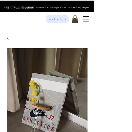
​〈税込２万円以上で国内送料無料〉International shipping is free for orders over 50,000 yen.
members login