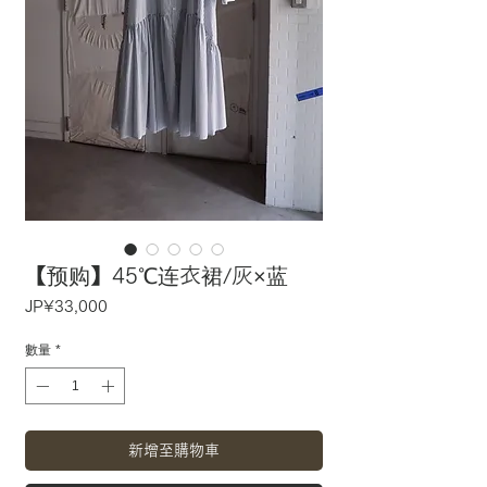
【预购】45℃连衣裙/灰×蓝
價
JP¥33,000
格
數量
*
新增至購物車