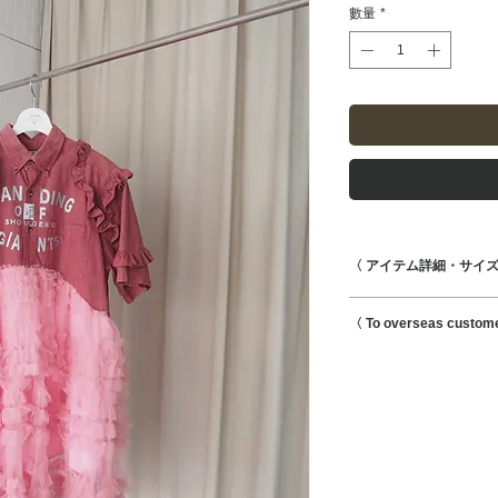
數量
*
〈 アイテム詳細・サイズ
着丈97.5cm 身幅59c
〈 To overseas custom
素材 CO100% PL10
--- Caution ---
This is possible to s
・こちらはUsed商
international shipmen
・目立つダメージが
ますのでご確認くだ
着用に問題のないよ
が、一部傷、汚れ等
経年変化と捉えてい