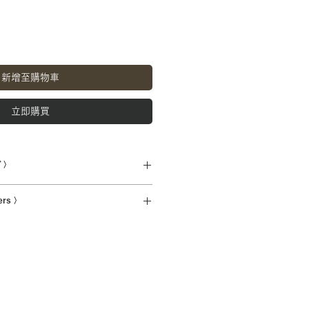
新增至購物車
立即購買
 〉
m 肩幅44cm 袖丈29cm
ers 〉
0%
hip overseas.Shipping charges for
品を使用したリメイク品です。
ts will be reflected at checkout.
ある場合は商品写真に掲載しており
さい。
う補修をしてお出ししております
も見受けられる商品もございます。
ただければ幸いです。