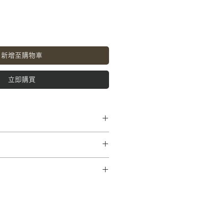
新增至購物車
立即購買
2cm）
ost 发货（¥185）。
的邮箱，并且无法指定发送日期和时
际运输的运费将在结账时反映。
务，请在购物车的评论部分中写明。
宜与您联系。