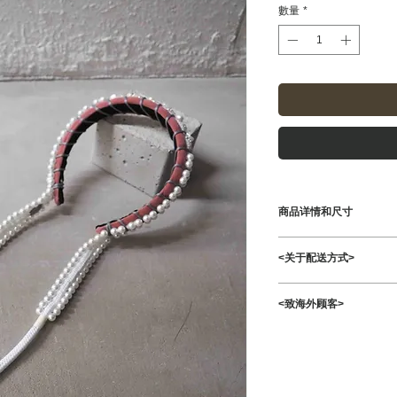
數量
*
商品详情和尺寸
总长108cm（带部分3
<关于配送方式>
该商品将通过 Click P
<致海外顾客>
单击邮件将发送至您
间。
可以运送到海外。国
如果您想更改送货服
我们将就差额支付事