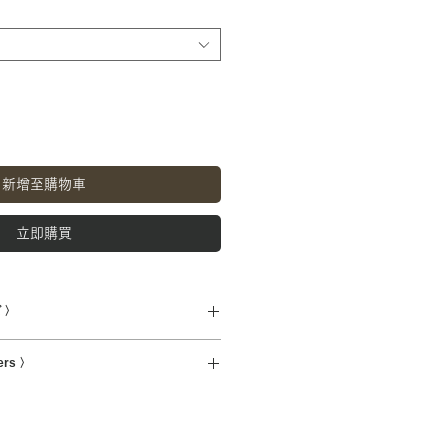
新增至購物車
立即購買
 〉
ers 〉
hip overseas.Shipping charges for
ts will be reflected at checkout.
加工を承ります。