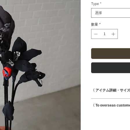
Type
*
選擇
數量
*
〈 アイテム詳細・サイズ
◾️全長 (花込み)
〈 To overseas custom
#750 / 39cm
#752 / 42.5cm
This is possible to s
#757 / 37.5cm
international shipmen
※ 長さを短くする