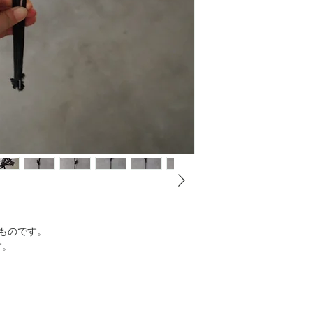
ご希望の場合は、希
い。
お花込みの全長の長
ご自身で短くされる
ヤーを
ニッパー等で切って
種。
ものです。
す。