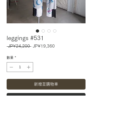
leggings #531
一
促
 JP¥24,200 
JP¥19,360
般
銷
價
價
數量
*
格
格
新增至購物車
立即購買