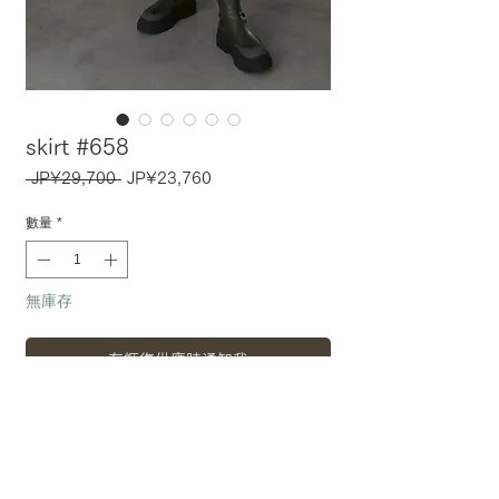
skirt #658
一
促
 JP¥29,700 
JP¥23,760
般
銷
價
價
數量
*
格
格
無庫存
在恢復供應時通知我
〈 アイテム詳細・サイズ 〉