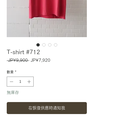
T-shirt #712
一
促
 JP¥9,900 
JP¥7,920
般
銷
價
價
數量
*
格
格
無庫存
在恢復供應時通知我
size : M