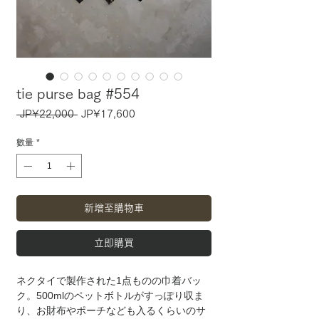
tie purse bag #554
一
促
 JP¥22,000 
JP¥17,600
般
銷
價
價
數量
*
格
格
新增至購物車
立即購買
ネクタイで製作された1点ものの巾着バッ
ク。500mlのペットボトルがすっぽり収ま
り、お財布やポーチなども入るくらいのサ