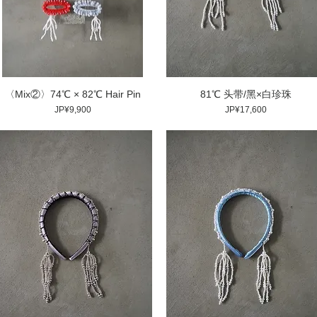
〈Mix②〉74℃ × 82℃ Hair Pin
81℃ 头带/黑×白珍珠
價格
價格
JP¥9,900
JP¥17,600