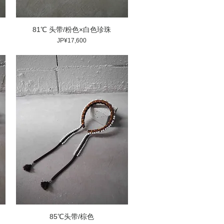
81℃ 头带/粉色×白色珍珠
價格
JP¥17,600
85℃头带/棕色