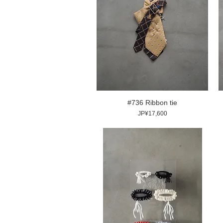
#736 Ribbon tie
價格
JP¥17,600