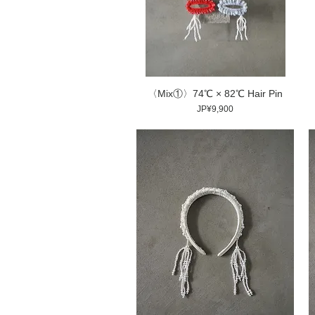
〈Mix①〉74℃ × 82℃ Hair Pin
價格
JP¥9,900