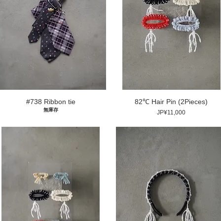
#738 Ribbon tie
82℃ Hair Pin (2Pieces)
無庫存
價格
JP¥11,000