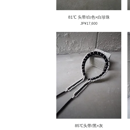
81℃ 头带/白色×白珍珠
價格
JP¥17,600
85℃头带/黑×灰